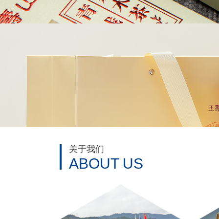
关于我们
ABOUT US