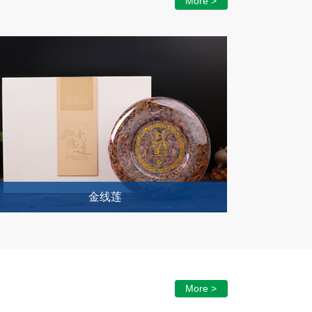
More >
金线莲
More >