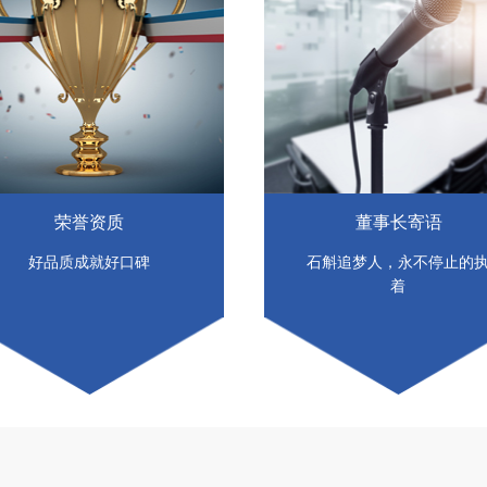
荣誉资质
董事长寄语
好品质成就好口碑
石斛追梦人，永不停止的
着