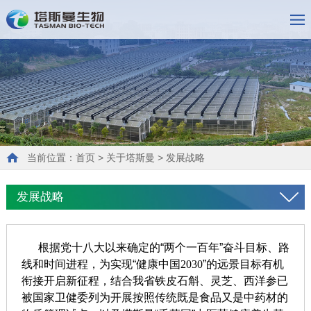
当前位置：
首页
>
关于塔斯曼
>
发展战略
发展战略
根据党十八大以来确定的“两个一百年”奋斗目标、路
线和时间进程，为实现“健康中国
2030
”的远景目标有机
衔接开启新征程，
结合我省铁皮石斛、灵芝、西洋参已
被国家卫健委列为开展按照传统既是食品又是中药材的